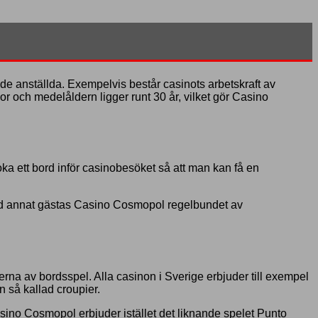
 de anställda. Exempelvis består casinots arbetskraft av
r och medelåldern ligger runt 30 år, vilket gör Casino
ka ett bord inför casinobesöket så att man kan få en
land annat gästas Casino Cosmopol regelbundet av
rna av bordsspel. Alla casinon i Sverige erbjuder till exempel
 så kallad croupier.
asino Cosmopol erbjuder istället det liknande spelet Punto