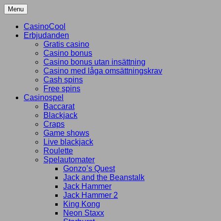
Menu
CasinoCool
Erbjudanden
Gratis casino
Casino bonus
Casino bonus utan insättning
Casino med låga omsättningskrav
Cash spins
Free spins
Casinospel
Baccarat
Blackjack
Craps
Game shows
Live blackjack
Roulette
Spelautomater
Gonzo’s Quest
Jack and the Beanstalk
Jack Hammer
Jack Hammer 2
King Kong
Neon Staxx