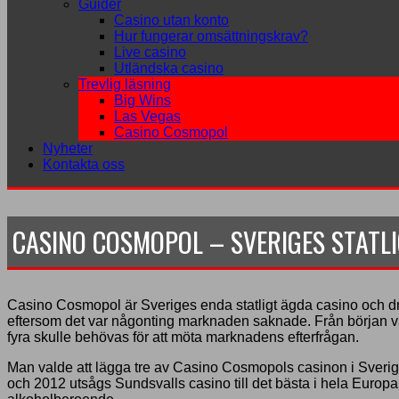
Guider
Casino utan konto
Hur fungerar omsättningskrav?
Live casino
Utländska casino
Trevlig läsning
Big Wins
Las Vegas
Casino Cosmopol
Nyheter
Kontakta oss
CASINO COSMOPOL – SVERIGES STATL
Casino Cosmopol är Sveriges enda statligt ägda casino och dri
eftersom det var någonting marknaden saknade. Från början var 
fyra skulle behövas för att möta marknadens efterfrågan.
Man valde att lägga tre av Casino Cosmopols casinon i Sveriges
och 2012 utsågs Sundsvalls casino till det bästa i hela Europa. 