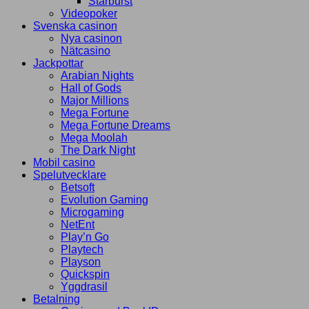
Starburst
Videopoker
Svenska casinon
Nya casinon
Nätcasino
Jackpottar
Arabian Nights
Hall of Gods
Major Millions
Mega Fortune
Mega Fortune Dreams
Mega Moolah
The Dark Night
Mobil casino
Spelutvecklare
Betsoft
Evolution Gaming
Microgaming
NetEnt
Play’n Go
Playtech
Playson
Quickspin
Yggdrasil
Betalning