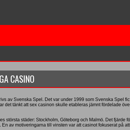
IGA CASINO
vs av Svenska Spel. Det var under 1999 som Svenska Spel fick i
det tänkt att sex casinon skulle etableras jämnt fördelade över
 största städer: Stockholm, Göteborg och Malmö. Det fjärde förla
En av motiveringarna till vinsten var att casinot fokuserat på at