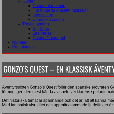
Guider
Casino utan konto
Hur fungerar omsättningskrav?
Live casino
Utländska casino
Trevlig läsning
Big Wins
Las Vegas
Casino Cosmopol
Nyheter
Kontakta oss
GONZO’S QUEST – EN KLASSISK ÄVENT
Äventyrssloten Gonzo’s Quest följer den spanske erövraren Gonz
förmodligen den mest kända av spelutvecklarens spelautomater
Det historiska temat är spännande och det är lätt att känna m
Med fantastisk visualitet och uppmärksammade ljudeffekter är det