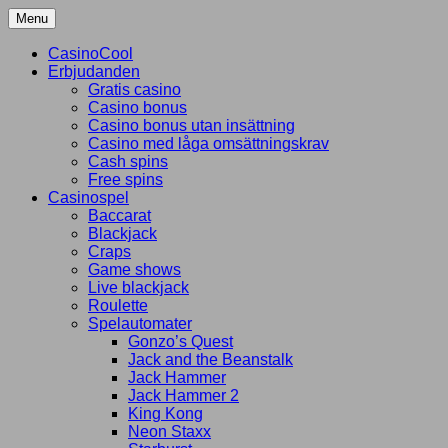
Menu
CasinoCool
Erbjudanden
Gratis casino
Casino bonus
Casino bonus utan insättning
Casino med låga omsättningskrav
Cash spins
Free spins
Casinospel
Baccarat
Blackjack
Craps
Game shows
Live blackjack
Roulette
Spelautomater
Gonzo’s Quest
Jack and the Beanstalk
Jack Hammer
Jack Hammer 2
King Kong
Neon Staxx