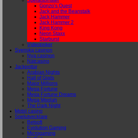
Spelautomater
Gonzo’s Quest
Jack and the Beanstalk
Jack Hammer
Jack Hammer 2
King Kong
Neon Staxx
Starburst
Videopoker
Svenska casinon
Nya casinon
Nätcasino
Jackpottar
Arabian Nights
Hall of Gods
Major Millions
Mega Fortune
Mega Fortune Dreams
Mega Moolah
The Dark Night
Mobil casino
Spelutvecklare
Betsoft
Evolution Gaming
Microgaming