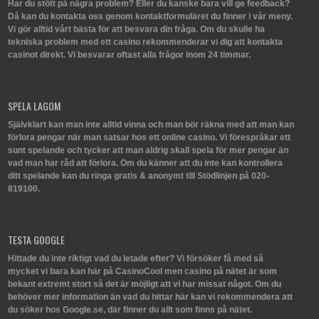
Har du stött på några problem? Eller du kanske bara vill ge feedback?
Då kan du kontakta oss genom kontaktformuläret du finner i vår meny.
Vi gör alltid vårt bästa för att besvara din fråga. Om du skulle ha
tekniska problem med ett casino rekommenderar vi dig att kontakta
casinot direkt. Vi besvarar oftast alla frågor inom 24 timmar.
SPELA LAGOM
Självklart kan man inte alltid vinna och man bör räkna med att man kan
förlora pengar när man satsar hos ett online casino. Vi förespråkar ett
sunt spelande och tycker att man aldrig skall spela för mer pengar än
vad man har råd att förlora. Om du känner att du inte kan kontrollera
ditt spelande kan du ringa gratis & anonymt till Stödlinjen på 020-
819100.
TESTA GOOGLE
Hittade du inte riktigt vad du letade efter? Vi försöker få med så
mycket vi bara kan här på CasinoCool men casino på nätet är som
bekant extremt stort så det är möjligt att vi har missat något. Om du
behöver mer information än vad du hittar här kan vi rekommendera att
du söker hos Google.se, där finner du allt som finns på nätet.