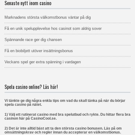
Senaste nytt inom casino
Marknadens största välkomstbonus väntar på dig
Få en unik spelupplevelse hos casinot som aldrig sover
Spännande race ger dig chansen
Få en biobiljett utöver insättningsbonus
Veckans spel ger extra spänning i vardagen
Spela casino online? Läs här!
Vi tänkte ge dig några enkla tips om vad du skall tänka på när du börjar
spela casino på nätet.
1) Välj ett rutinerat casino med bra spelutbud och rykte. Du hittar flera bra
casinon här på CasinoCool.se.
2) Det är inte alltid bäst att ta den största casino bonusen. Läs på om
omsättningskrav och regler innan du accepterar en välkomstbonus.