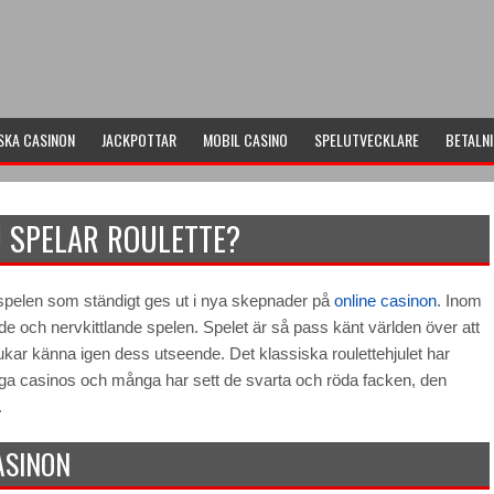
SKA CASINON
JACKPOTTAR
MOBIL CASINO
SPELUTVECKLARE
BETALN
U SPELAR ROULETTE?
nospelen som ständigt ges ut i nya skepnader på
online casinon
. Inom
e och nervkittlande spelen. Spelet är så pass känt världen över att
kar känna igen dess utseende. Det klassiska roulettehjulet har
nga casinos och många har sett de svarta och röda facken, den
.
ASINON