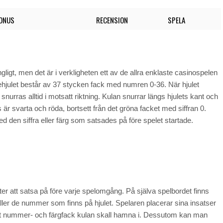
ONUS
RECENSION
SPELA
gligt, men det är i verkligheten ett av de allra enklaste casinospelen
hjulet består av 37 stycken fack med numren 0-36. När hjulet
 snurras alltid i motsatt riktning. Kulan snurrar längs hjulets kant och
is är svarta och röda, bortsett från det gröna facket med siffran 0.
d den siffra eller färg som satsades på före spelet startade.
eter att satsa på före varje spelomgång. På själva spelbordet finns
åller de nummer som finns på hjulet. Spelaren placerar sina insatser
ket nummer- och färgfack kulan skall hamna i. Dessutom kan man