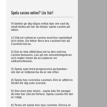
Spela casino online? Läs här!
Vi tänkte ge dig några enkla tips om vad du
skall tänka på när du börjar spela casino på
nätet.
1) Välj ett rutinerat casino med bra spelutbud
och rykte. Du hittar flera bra casinon här på
CasinoCool.se.
2) Det är inte alltid bäst att ta den största
casino bonusen. Läs på om omsättningskrav
och regler innan du accepterar en
välkomstbonus.
3) Spela spel med progressiva jackpottar -
om det är miljonerna du är ute efter.
4) Spela hos svenska casinon. Det är alltid en
fördel för dig som svensk.
5) Sist men inte minst - spela inte för pengar
du inte har råd att förlora. Spela casino för det
är roligt.
6) Testa att spela hos nya casinon. Dessa är