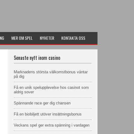
ING
MER OM SPEL
NYHETER
KONTAKTA OSS
Senaste nytt inom casino
Marknadens största välkomstbonus väntar
på dig
Få en unik spelupplevelse hos casinot som
aldrig sover
Spännande race ger dig chansen
Få en biobiljett utöver insättningsbonus
Veckans spel ger extra spänning i vardagen