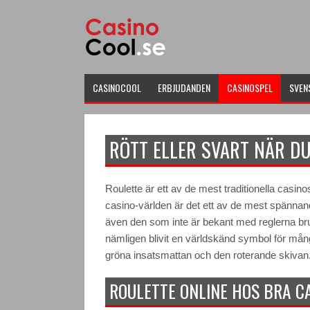
CASINOCOOL
ERBJUDANDEN
CASINOSPEL
SVEN
RÖTT ELLER SVART NÄR D
Roulette är ett av de mest traditionella casi
casino-världen är det ett av de mest spännand
även den som inte är bekant med reglerna bru
nämligen blivit en världskänd symbol för må
gröna insatsmattan och den roterande skivan
ROULETTE ONLINE HOS BRA C