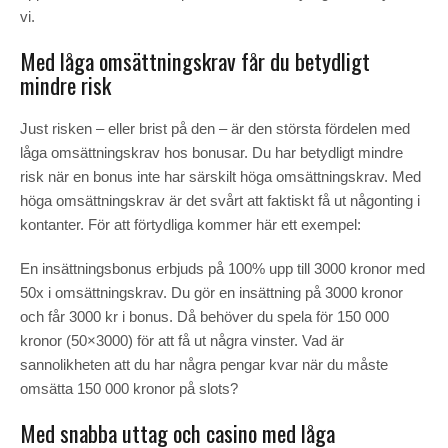
vi.
Med låga omsättningskrav får du betydligt
mindre risk
Just risken – eller brist på den – är den största fördelen med
låga omsättningskrav hos bonusar. Du har betydligt mindre
risk när en bonus inte har särskilt höga omsättningskrav. Med
höga omsättningskrav är det svårt att faktiskt få ut någonting i
kontanter. För att förtydliga kommer här ett exempel:
En insättningsbonus erbjuds på 100% upp till 3000 kronor med
50x i omsättningskrav. Du gör en insättning på 3000 kronor
och får 3000 kr i bonus. Då behöver du spela för 150 000
kronor (50×3000) för att få ut några vinster. Vad är
sannolikheten att du har några pengar kvar när du måste
omsätta 150 000 kronor på slots?
Med snabba uttag och casino med låga