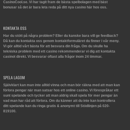
CasinoCool.se. Vi har tagit fram de bästa spelbolagen med bäst
bonusar så det är bara leta reda på ditt nya casino här hos oss.
KONTAKTA OSS
Har du stött på några problem? Eller du kanske bara vill ge feedback?
Då kan du kontakta oss genom kontaktformuläret du finner i vår meny.
Vi gör alltid vårt bästa för att besvara din fråga. Om du skulle ha
tekniska problem med ett casino rekommenderar vi dig att kontakta
casinot direkt. Vi besvarar oftast alla frågor inom 24 timmar.
SPELA LAGOM
Självklart kan man inte alltid vinna och man bör räkna med att man kan
förlora pengar när man satsar hos ett online casino. Vi förespråkar ett
sunt spelande och tycker att man aldrig skall spela för mer pengar än
vad man har råd att förlora. Om du känner att du inte kan kontrollera
ditt spelande kan du ringa gratis & anonymt till Stödlinjen på 020-
819100.