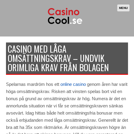
MENU
CASINO MED LÅGA
OMSÄTTNINGSKRAV – UNDVIK
ORIMLIGA KRAV FRÅN BOLAGEN
Spelarnas mardröm hos ett
online casino
genom åren har varit
höga omsättningskrav. Risken att vinsten spelas bort vid en
bonus på grund av omsättningskrav är hög. Numera är det en
annorlunda situation när vi får se omsättningskraven sänkas
avsevärt. Idag hittas både helt omsättningsfria bonusar men
också erbjudanden med låga omsättningskrav. Generellt är det
bra att ha 35x som riktmärke. Är omsättningskraven högre än