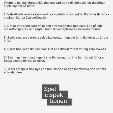
Vi tänkte ge dig några enkla tips om vad du skall tänka på när du börjar
spela casino på nätet.
1) Välj ett rutinerat casino med bra spelutbud och rykte. Du hittar flera bra
casinon här på CasinoCool.se.
2) Det är inte alltid bäst att ta den största casino bonusen. Läs på om
omsättningskrav och regler innan du accepterar en välkomstbonus.
3) Spela spel med progressiva jackpottar - om det är miljonerna du är ute
efter.
4) Spela hos svenska casinon. Det är alltid en fördel för dig som svensk.
5) Sist men inte minst - spela inte för pengar du inte har råd att förlora.
Spela casino för det är roligt.
6) Testa att spela hos nya casinon. Dessa är ofta innovativa och har bra
erbjudanden.