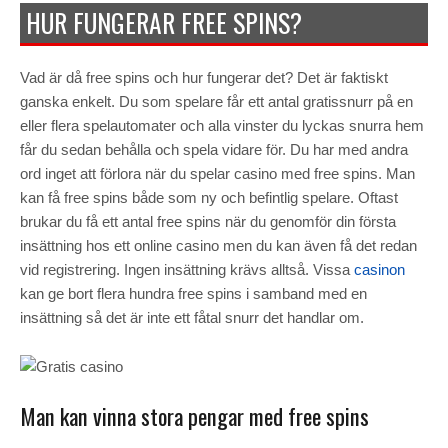
HUR FUNGERAR FREE SPINS?
Vad är då free spins och hur fungerar det? Det är faktiskt
ganska enkelt. Du som spelare får ett antal gratissnurr på en
eller flera spelautomater och alla vinster du lyckas snurra hem
får du sedan behålla och spela vidare för. Du har med andra
ord inget att förlora när du spelar casino med free spins. Man
kan få free spins både som ny och befintlig spelare. Oftast
brukar du få ett antal free spins när du genomför din första
insättning hos ett online casino men du kan även få det redan
vid registrering. Ingen insättning krävs alltså. Vissa
casinon
kan ge bort flera hundra free spins i samband med en
insättning så det är inte ett fåtal snurr det handlar om.
Man kan vinna stora pengar med free spins