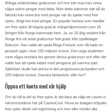
Många underskattar gratissnurr och tror inte man kan vinna
några större pengar med detta. Men detta stämmer inte då du
faktiskt kan vinna bra med pengar när du spelar med free
spins, riktigt bra med pengar. En populär historia som handlar
om free spins till högsta grad är mångmiljonvinsten som 20-
åringen från Norge kammade hem. Ja, en 20-årig student från
Norge fick ett antal gratissnurr helt gratis från spelbolaget
Betsson. Han valde att spela Mega Fortune som då hade en
jackpott uppe i över 100 miljoner kronor. Den unga studenten
vann några enstaka tior genom dessa gratissnurr och efter det
valde han att spela vidare med pengarna på samma spel.
Självklart skulle han pricka in den progressiva jackpotten och
109 miljoner kronor. Ganska fantastiskt, eller hur?
Öppna ett konto med vår hjälp
Om du vill ta del av free spins är det bara att välja ett casino vi
rekommenderar här på CasinoCool. Vissa av bolagen erbjuder
free spins direkt vid registrering och mer eller mindre alla