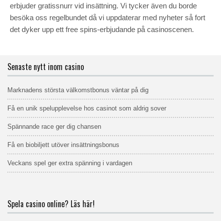
erbjuder gratissnurr vid insättning. Vi tycker även du borde
besöka oss regelbundet då vi uppdaterar med nyheter så fort
det dyker upp ett free spins-erbjudande på casinoscenen.
Senaste nytt inom casino
Marknadens största välkomstbonus väntar på dig
Få en unik spelupplevelse hos casinot som aldrig sover
Spännande race ger dig chansen
Få en biobiljett utöver insättningsbonus
Veckans spel ger extra spänning i vardagen
Spela casino online? Läs här!