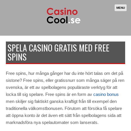
MENU
SPELA CASINO GRATIS MED FREE
SPINS
Free spins, hur många gånger har du inte hört talas om det på
sistone? Free spins, eller gratissnurr som många säger på ren
svenska, är ett av spelbolagens populäraste verktyg för att
locka till sig spelare. Free spins är en form av
casino bonus
men skiljer sig faktiskt ganska kraftigt från till exempel den
traditionella välkomstbonusen. Förutom att försöka få spelare
att öppna konto är det även ett sätt från spelbolagens sida att
marknadsföra nya spelautomater som lanserats.