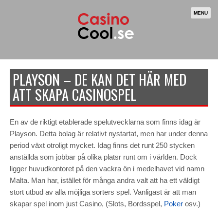
MENU
PLAYSON – DE KAN DET HÄR MED
ATT SKAPA CASINOSPEL
En av de riktigt etablerade spelutvecklarna som finns idag är
Playson. Detta bolag är relativt nystartat, men har under denna
period växt otroligt mycket. Idag finns det runt 250 stycken
anställda som jobbar på olika platsr runt om i världen. Dock
ligger huvudkontoret på den vackra ön i medelhavet vid namn
Malta. Man har, istället för många andra valt att ha ett väldigt
stort utbud av alla möjliga sorters spel. Vanligast är att man
skapar spel inom just Casino, (Slots, Bordsspel,
Poker
osv.)