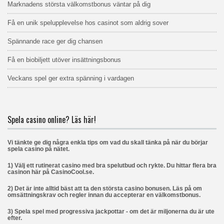
Marknadens största välkomstbonus väntar på dig
Få en unik spelupplevelse hos casinot som aldrig sover
Spännande race ger dig chansen
Få en biobiljett utöver insättningsbonus
Veckans spel ger extra spänning i vardagen
Spela casino online? Läs här!
Vi tänkte ge dig några enkla tips om vad du skall tänka på när du börjar
spela casino på nätet.
1) Välj ett rutinerat casino med bra spelutbud och rykte. Du hittar flera bra
casinon här på CasinoCool.se.
2) Det är inte alltid bäst att ta den största casino bonusen. Läs på om
omsättningskrav och regler innan du accepterar en välkomstbonus.
3) Spela spel med progressiva jackpottar - om det är miljonerna du är ute
efter.