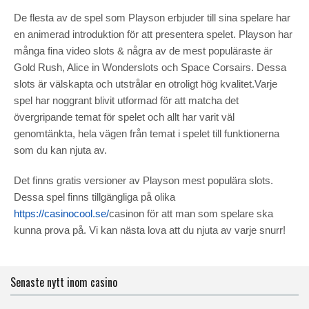
De flesta av de spel som Playson erbjuder till sina spelare har
en animerad introduktion för att presentera spelet. Playson har
många fina video slots & några av de mest populäraste är
Gold Rush, Alice in Wonderslots och Space Corsairs. Dessa
slots är välskapta och utstrålar en otroligt hög kvalitet.Varje
spel har noggrant blivit utformad för att matcha det
övergripande temat för spelet och allt har varit väl
genomtänkta, hela vägen från temat i spelet till funktionerna
som du kan njuta av.
Det finns gratis versioner av Playson mest populära slots.
Dessa spel finns tillgängliga på olika
https://casinocool.se/
casinon för att man som spelare ska
kunna prova på. Vi kan nästa lova att du njuta av varje snurr!
Senaste nytt inom casino