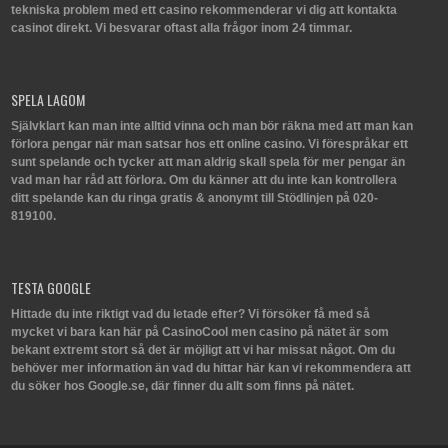
tekniska problem med ett casino rekommenderar vi dig att kontakta
casinot direkt. Vi besvarar oftast alla frågor inom 24 timmar.
SPELA LAGOM
Självklart kan man inte alltid vinna och man bör räkna med att man kan
förlora pengar när man satsar hos ett online casino. Vi förespråkar ett
sunt spelande och tycker att man aldrig skall spela för mer pengar än
vad man har råd att förlora. Om du känner att du inte kan kontrollera
ditt spelande kan du ringa gratis & anonymt till Stödlinjen på 020-
819100.
TESTA GOOGLE
Hittade du inte riktigt vad du letade efter? Vi försöker få med så
mycket vi bara kan här på CasinoCool men casino på nätet är som
bekant extremt stort så det är möjligt att vi har missat något. Om du
behöver mer information än vad du hittar här kan vi rekommendera att
du söker hos Google.se, där finner du allt som finns på nätet.