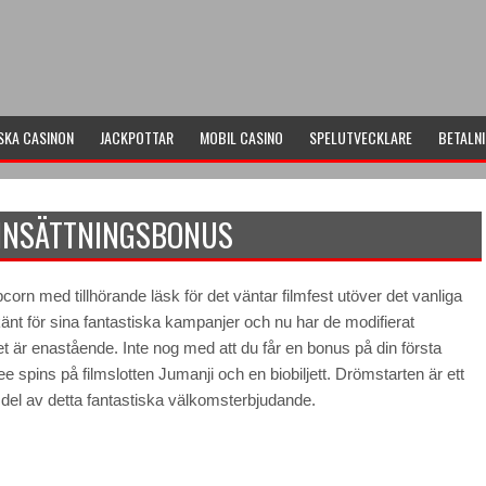
SKA CASINON
JACKPOTTAR
MOBIL CASINO
SPELUTVECKLARE
BETALN
R INSÄTTNINGSBONUS
pcorn med tillhörande läsk för det väntar filmfest utöver det vanliga
änt för sina fantastiska kampanjer och nu har de modifierat
 är enastående. Inte nog med att du får en bonus på din första
e spins på filmslotten Jumanji och en biobiljett. Drömstarten är ett
el av detta fantastiska välkomsterbjudande.