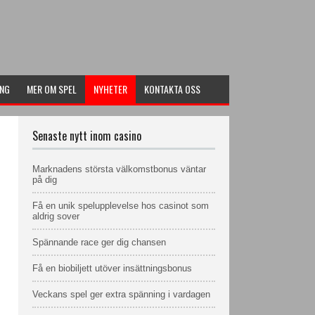
ING
MER OM SPEL
NYHETER
KONTAKTA OSS
Senaste nytt inom casino
Marknadens största välkomstbonus väntar
på dig
Få en unik spelupplevelse hos casinot som
aldrig sover
Spännande race ger dig chansen
Få en biobiljett utöver insättningsbonus
Veckans spel ger extra spänning i vardagen