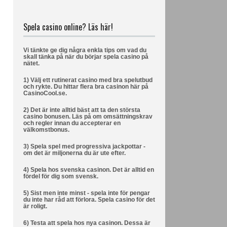
Spela casino online? Läs här!
Vi tänkte ge dig några enkla tips om vad du
skall tänka på när du börjar spela casino på
nätet.
1) Välj ett rutinerat casino med bra spelutbud
och rykte. Du hittar flera bra casinon här på
CasinoCool.se.
2) Det är inte alltid bäst att ta den största
casino bonusen. Läs på om omsättningskrav
och regler innan du accepterar en
välkomstbonus.
3) Spela spel med progressiva jackpottar -
om det är miljonerna du är ute efter.
4) Spela hos svenska casinon. Det är alltid en
fördel för dig som svensk.
5) Sist men inte minst - spela inte för pengar
du inte har råd att förlora. Spela casino för det
är roligt.
6) Testa att spela hos nya casinon. Dessa är