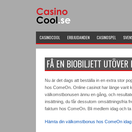
CASINOCOOL
ERBJUDANDEN
CASINOSPEL
SVEN
FÅ EN BIOBILJETT UTÖVE
Nu är det dags att beställa in en extra stor po
hos ComeOn. Online casinot har länge varit k
välkomstbonusen ännu en gång, och resultatet
insättning, du får dessutom omsättningsfria fre
faktum hos ComeOn. Bli medlem idag och ta d
Hämta din välkomstbonus hos ComeOn idag