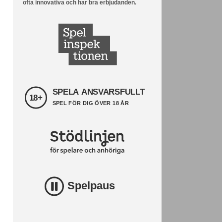
ofta innovativa och har bra erbjudanden.
SPELA ANSVARSFULLT
18+
SPEL FÖR DIG ÖVER 18 ÅR
Spelpaus