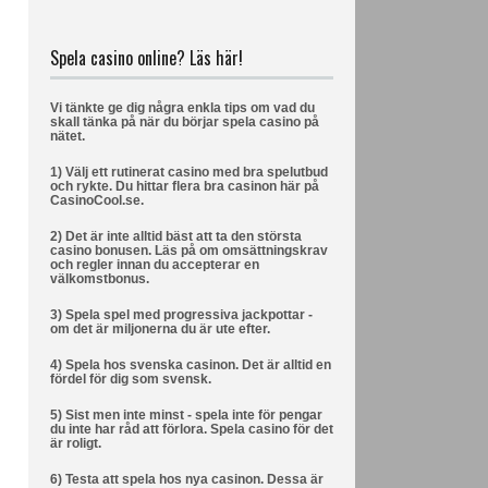
Spela casino online? Läs här!
Vi tänkte ge dig några enkla tips om vad du
skall tänka på när du börjar spela casino på
nätet.
1) Välj ett rutinerat casino med bra spelutbud
och rykte. Du hittar flera bra casinon här på
CasinoCool.se.
2) Det är inte alltid bäst att ta den största
casino bonusen. Läs på om omsättningskrav
och regler innan du accepterar en
välkomstbonus.
3) Spela spel med progressiva jackpottar -
om det är miljonerna du är ute efter.
4) Spela hos svenska casinon. Det är alltid en
fördel för dig som svensk.
5) Sist men inte minst - spela inte för pengar
du inte har råd att förlora. Spela casino för det
är roligt.
6) Testa att spela hos nya casinon. Dessa är