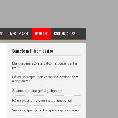
ING
MER OM SPEL
NYHETER
KONTAKTA OSS
Senaste nytt inom casino
Marknadens största välkomstbonus väntar
på dig
Få en unik spelupplevelse hos casinot som
aldrig sover
Spännande race ger dig chansen
Få en biobiljett utöver insättningsbonus
Veckans spel ger extra spänning i vardagen