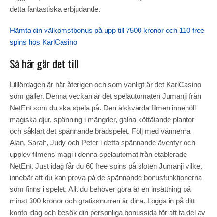
detta fantastiska erbjudande.
Hämta din välkomstbonus på upp till 7500 kronor och 110 free
spins hos KarlCasino
Så här går det till
Lilllördagen är här återigen och som vanligt är det KarlCasino
som gäller. Denna veckan är det spelautomaten Jumanji från
NetEnt som du ska spela på. Den älskvärda filmen innehöll
magiska djur, spänning i mängder, galna köttätande plantor
och såklart det spännande brädspelet. Följ med vännerna
Alan, Sarah, Judy och Peter i detta spännande äventyr och
upplev filmens magi i denna spelautomat från etablerade
NetEnt. Just idag får du 60 free spins på sloten Jumanji vilket
innebär att du kan prova på de spännande bonusfunktionerna
som finns i spelet. Allt du behöver göra är en insättning på
minst 300 kronor och gratissnurren är dina. Logga in på ditt
konto idag och besök din personliga bonussida för att ta del av