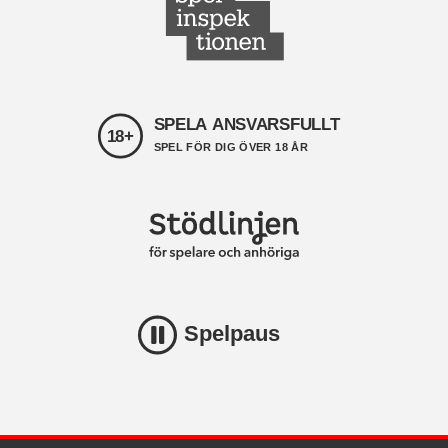
SPELA ANSVARSFULLT
18+
SPEL FÖR DIG ÖVER 18 ÅR
Spelpaus