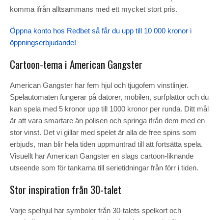
komma ifrån alltsammans med ett mycket stort pris.
Öppna konto hos Redbet så får du upp till 10 000 kronor i
öppningserbjudande!
Cartoon-tema i American Gangster
American Gangster har fem hjul och tjugofem vinstlinjer.
Spelautomaten fungerar på datorer, mobilen, surfplattor och du
kan spela med 5 kronor upp till 1000 kronor per runda. Ditt mål
är att vara smartare än polisen och springa ifrån dem med en
stor vinst. Det vi gillar med spelet är alla de free spins som
erbjuds, man blir hela tiden uppmuntrad till att fortsätta spela.
Visuellt har American Gangster en slags cartoon-liknande
utseende som för tankarna till serietidningar från förr i tiden.
Stor inspiration från 30-talet
Varje spelhjul har symboler från 30-talets spelkort och