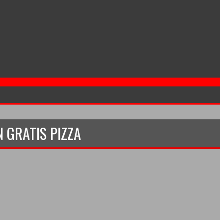
 GRATIS PIZZA