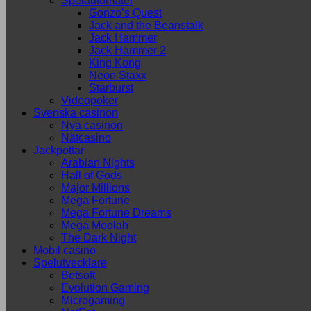
Spelautomater
Gonzo’s Quest
Jack and the Beanstalk
Jack Hammer
Jack Hammer 2
King Kong
Neon Staxx
Starburst
Videopoker
Svenska casinon
Nya casinon
Nätcasino
Jackpottar
Arabian Nights
Hall of Gods
Major Millions
Mega Fortune
Mega Fortune Dreams
Mega Moolah
The Dark Night
Mobil casino
Spelutvecklare
Betsoft
Evolution Gaming
Microgaming