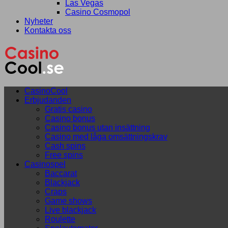
Las Vegas
Casino Cosmopol
Nyheter
Kontakta oss
CasinoCool
Erbjudanden
Gratis casino
Casino bonus
Casino bonus utan insättning
Casino med låga omsättningskrav
Cash spins
Free spins
Casinospel
Baccarat
Blackjack
Craps
Game shows
Live blackjack
Roulette