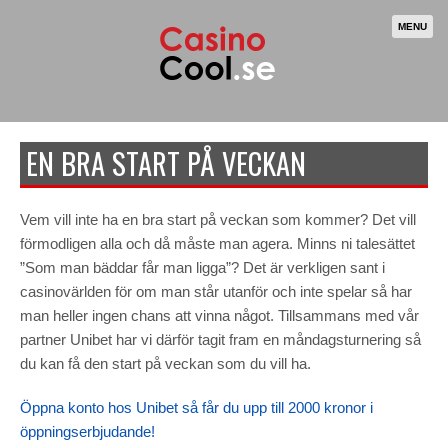
MENU
EN BRA START PÅ VECKAN
Vem vill inte ha en bra start på veckan som kommer? Det vill
förmodligen alla och då måste man agera. Minns ni talesättet
”Som man bäddar får man ligga”? Det är verkligen sant i
casinovärlden för om man står utanför och inte spelar så har
man heller ingen chans att vinna något. Tillsammans med vår
partner Unibet har vi därför tagit fram en måndagsturnering så
du kan få den start på veckan som du vill ha.
Öppna konto hos Unibet så får du upp till 2000 kronor i
öppningserbjudande!