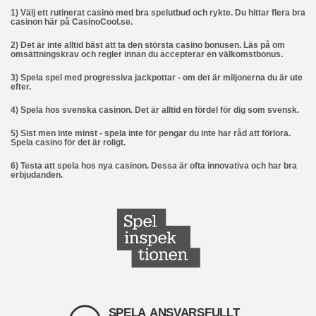
1) Välj ett rutinerat casino med bra spelutbud och rykte. Du hittar flera bra
casinon här på CasinoCool.se.
2) Det är inte alltid bäst att ta den största casino bonusen. Läs på om
omsättningskrav och regler innan du accepterar en välkomstbonus.
3) Spela spel med progressiva jackpottar - om det är miljonerna du är ute
efter.
4) Spela hos svenska casinon. Det är alltid en fördel för dig som svensk.
5) Sist men inte minst - spela inte för pengar du inte har råd att förlora.
Spela casino för det är roligt.
6) Testa att spela hos nya casinon. Dessa är ofta innovativa och har bra
erbjudanden.
SPELA ANSVARSFULLT