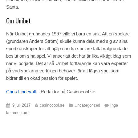
Santa.
Om Unibet
När Unibet grundades 1997 ville vi bara en sak. Att en spelare
(grundaren Anders Ström) skulle kunna dela med sig av sina
sportkunskaper för att hjälpa andra spelare fatta välgrundade
beslut om sina spel. Vi anser att det här är lika viktigt idag som
när vi började. Det är så Unibet fortfarande kan vara experter
på vad spelarna verkligen behöver för att lägga spel som
bidrar till en ökad passion för spelet.
Chris Lindevall
– Redaktör på Casinocool.se
9 juli 2017
casinocool.se
Uncategorized
Inga
kommentarer