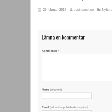
28 februari 2017
casinocool.se
Nyhete
Lämna en kommentar
Kommentar
*
Name
(required)
Email
(will not be published) (required)