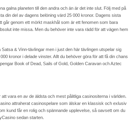
a galna planeten till den andra och än är det inte slut. Följ med på
a din del av dagens belöning värd 25 000 kronor. Dagens sista
rutt går genom ett mörkt maskhål som är ett fenomen som bara
 absolut inte missa. Men du behöver inte vara rädd för att vägen hem
atsa & Vinn-tävlingar men i just den här tävlingen utspelar sig
000 kronor i delade vinster. Allt du behöver göra för att få din chans
iga pengar Book of Dead, Sails of Gold, Golden Caravan och Aztec
tt vara en av de äldsta och mest pålitliga casinositerna i världen.
sino attraherat casinospelare som älskar en klassisk och exlusiv
 som kund får en rolig och spännande upplevelse, så oavsett om du
rryCasino sedan starten.