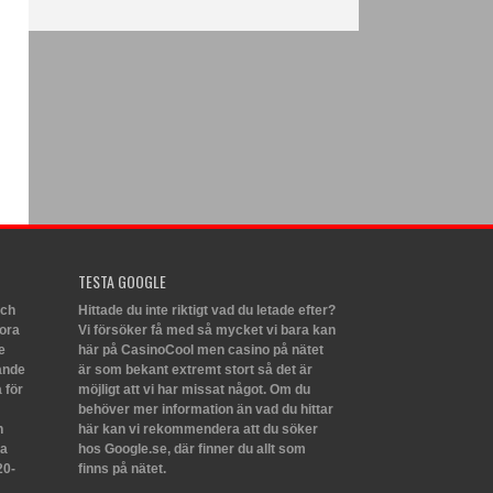
TESTA GOOGLE
och
Hittade du inte riktigt vad du letade efter?
ora
Vi försöker få med så mycket vi bara kan
e
här på CasinoCool men casino på nätet
lande
är som bekant extremt stort så det är
 för
möjligt att vi har missat något. Om du
behöver mer information än vad du hittar
n
här kan vi rekommendera att du söker
ga
hos Google.se, där finner du allt som
20-
finns på nätet.