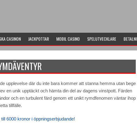
SKA CASINON
JACKPOTTAR
MOBIL CASINO
SPELUTVECKLARE
BETALN
RYMDÄVENTYR
nnande upplevelse där du inte bara kommer att stanna hemma utan bege
lev en unik upptäckt och hämta din del av dagens vinstpott. Färden
vändor och en turbulent färd genom ett unikt rymdfenomen väntar ihop
a tillfälle.
ill 6000 kronor i öppningserbjudande!