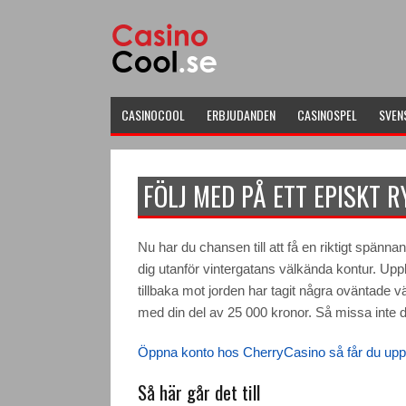
CASINOCOOL
ERBJUDANDEN
CASINOSPEL
SVEN
FÖLJ MED PÅ ETT EPISKT 
Nu har du chansen till att få en riktigt spä
dig utanför vintergatans välkända kontur. Upp
tillbaka mot jorden har tagit några oväntade 
med din del av 25 000 kronor. Så missa inte dett
Öppna konto hos CherryCasino så får du upp t
Så här går det till