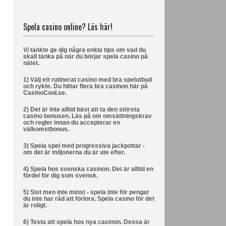
Spela casino online? Läs här!
Vi tänkte ge dig några enkla tips om vad du
skall tänka på när du börjar spela casino på
nätet.
1) Välj ett rutinerat casino med bra spelutbud
och rykte. Du hittar flera bra casinon här på
CasinoCool.se.
2) Det är inte alltid bäst att ta den största
casino bonusen. Läs på om omsättningskrav
och regler innan du accepterar en
välkomstbonus.
3) Spela spel med progressiva jackpottar -
om det är miljonerna du är ute efter.
4) Spela hos svenska casinon. Det är alltid en
fördel för dig som svensk.
5) Sist men inte minst - spela inte för pengar
du inte har råd att förlora. Spela casino för det
är roligt.
6) Testa att spela hos nya casinon. Dessa är