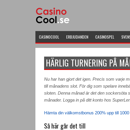
CASINOCOOL
ERBJUDANDEN
CASINOSPEL
SVEN
HÄRLIG TURNERING PÅ MÅ
Nu har han gjort det igen. Precis som varje 
till månadens slot. För dig som spelare innebär
sloten. Denna månad är det den sockersöta s
månader. Logga in på ditt konto hos SuperLen
Hämta din välkomstbonus 200% upp till 1000
Så här går det till