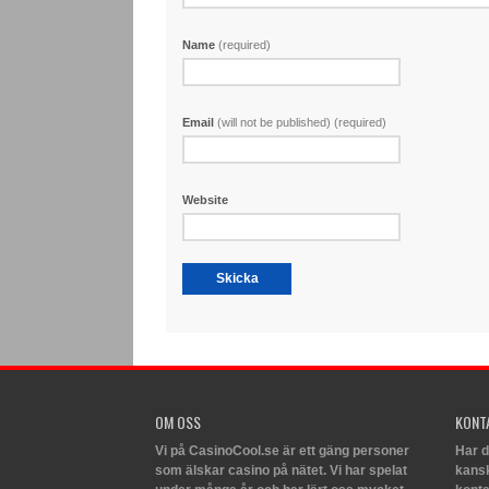
Name
(required)
Email
(will not be published) (required)
Website
OM OSS
KONT
Vi på CasinoCool.se är ett gäng personer
Har d
som älskar casino på nätet. Vi har spelat
kansk