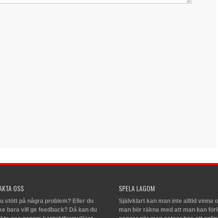
AKTA OSS
SPELA LAGOM
u stött på några problem? Eller du
Självklart kan man inte alltid vinna 
e bara vill ge feedback? Då kan du
man bör räkna med att man kan förl