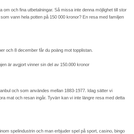
a om och fina utbetalningar. Så missa inte denna möjlighet till stor
du som vann hela potten på 150 000 kronor? En resa med familjen
ber och 8 december får du poäng mot topplistan.
n är avgjort vinner sin del av 150.000 kronor
stanbul och som användes mellan 1883-1977. Idag sätter vi
ra mat och resan ingår. Tyvärr kan vi inte längre resa med detta
 inom spelindustrin och man erbjuder spel på sport, casino, bingo