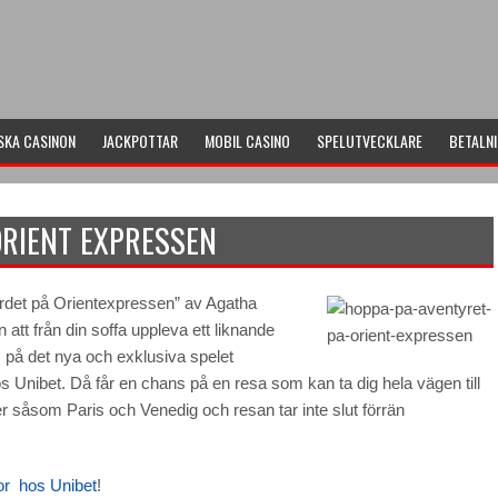
SKA CASINON
JACKPOTTAR
MOBIL CASINO
SPELUTVECKLARE
BETALN
ORIENT EXPRESSEN
rdet på Orientexpressen” av Agatha
 att från din soffa uppleva ett liknande
s på det nya och exklusiva spelet
 Unibet. Då får en chans på en resa som kan ta dig hela vägen till
 såsom Paris och Venedig och resan tar inte slut förrän
nor hos Unibet
!