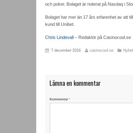
och poker. Bolaget är noterat på Nasdaq i Sto
Bolaget har mer än 17 års erfarenhet av att t
kund till Unibet.
Chris Lindevall
– Redaktör på Casinocool.se
7 december 2016
casinocool.se
Nyhet
Lämna en kommentar
Kommentar
*