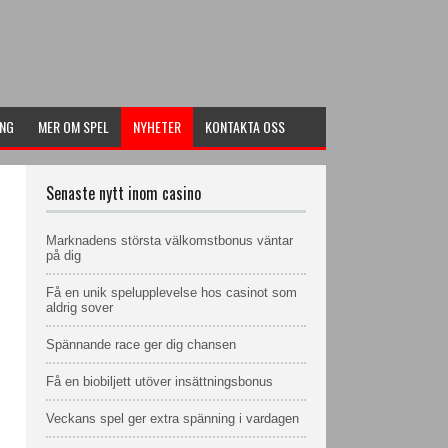
ING
MER OM SPEL
NYHETER
KONTAKTA OSS
Senaste nytt inom casino
Marknadens största välkomstbonus väntar
på dig
Få en unik spelupplevelse hos casinot som
aldrig sover
Spännande race ger dig chansen
Få en biobiljett utöver insättningsbonus
Veckans spel ger extra spänning i vardagen