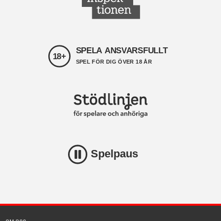
SPELA ANSVARSFULLT
18+
SPEL FÖR DIG ÖVER 18 ÅR
Spelpaus