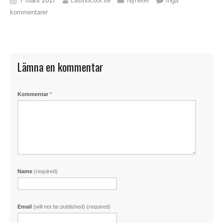
7 mars 2017
casinocool.se
Nyheter
Inga
kommentarer
Lämna en kommentar
Kommentar
*
Name
(required)
Email
(will not be published) (required)