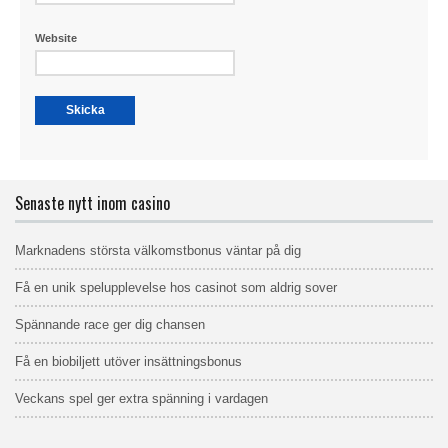
Website
Senaste nytt inom casino
Marknadens största välkomstbonus väntar på dig
Få en unik spelupplevelse hos casinot som aldrig sover
Spännande race ger dig chansen
Få en biobiljett utöver insättningsbonus
Veckans spel ger extra spänning i vardagen