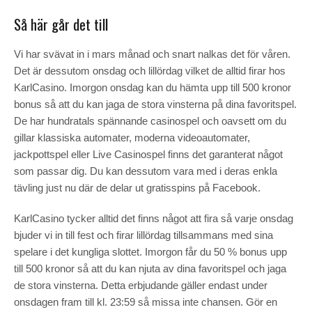
Så här går det till
Vi har svävat in i mars månad och snart nalkas det för våren.
Det är dessutom onsdag och lillördag vilket de alltid firar hos
KarlCasino. Imorgon onsdag kan du hämta upp till 500 kronor
bonus så att du kan jaga de stora vinsterna på dina favoritspel.
De har hundratals spännande casinospel och oavsett om du
gillar klassiska automater, moderna videoautomater,
jackpottspel eller Live Casinospel finns det garanterat något
som passar dig. Du kan dessutom vara med i deras enkla
tävling just nu där de delar ut gratisspins på Facebook.
KarlCasino tycker alltid det finns något att fira så varje onsdag
bjuder vi in till fest och firar lillördag tillsammans med sina
spelare i det kungliga slottet. Imorgon får du 50 % bonus upp
till 500 kronor så att du kan njuta av dina favoritspel och jaga
de stora vinsterna. Detta erbjudande gäller endast under
onsdagen fram till kl. 23:59 så missa inte chansen. Gör en