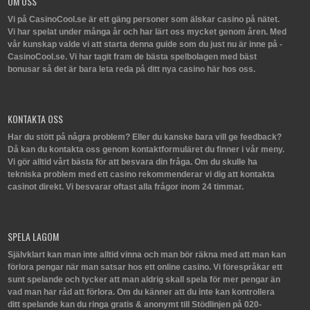
OM OSS
Vi på CasinoCool.se är ett gäng personer som älskar casino på nätet.
Vi har spelat under många år och har lärt oss mycket genom åren. Med
vår kunskap valde vi att starta denna guide som du just nu är inne på -
CasinoCool.se. Vi har tagit fram de bästa spelbolagen med bäst
bonusar så det är bara leta reda på ditt nya casino här hos oss.
KONTAKTA OSS
Har du stött på några problem? Eller du kanske bara vill ge feedback?
Då kan du kontakta oss genom kontaktformuläret du finner i vår meny.
Vi gör alltid vårt bästa för att besvara din fråga. Om du skulle ha
tekniska problem med ett casino rekommenderar vi dig att kontakta
casinot direkt. Vi besvarar oftast alla frågor inom 24 timmar.
SPELA LAGOM
Självklart kan man inte alltid vinna och man bör räkna med att man kan
förlora pengar när man satsar hos ett online casino. Vi förespråkar ett
sunt spelande och tycker att man aldrig skall spela för mer pengar än
vad man har råd att förlora. Om du känner att du inte kan kontrollera
ditt spelande kan du ringa gratis & anonymt till Stödlinjen på 020-