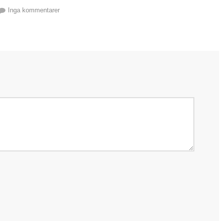
Inga kommentarer