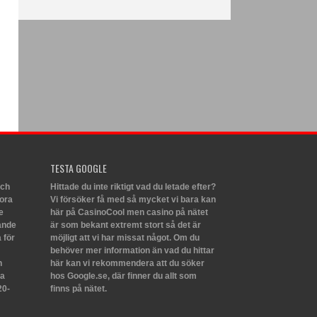
TESTA GOOGLE
och
Hittade du inte riktigt vad du letade efter?
ora
Vi försöker få med så mycket vi bara kan
e
här på CasinoCool men casino på nätet
lande
är som bekant extremt stort så det är
 för
möjligt att vi har missat något. Om du
behöver mer information än vad du hittar
n
här kan vi rekommendera att du söker
ga
hos Google.se, där finner du allt som
20-
finns på nätet.