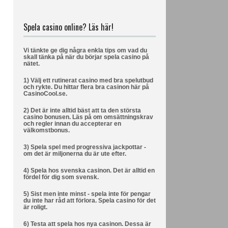
Spela casino online? Läs här!
Vi tänkte ge dig några enkla tips om vad du
skall tänka på när du börjar spela casino på
nätet.
1) Välj ett rutinerat casino med bra spelutbud
och rykte. Du hittar flera bra casinon här på
CasinoCool.se.
2) Det är inte alltid bäst att ta den största
casino bonusen. Läs på om omsättningskrav
och regler innan du accepterar en
välkomstbonus.
3) Spela spel med progressiva jackpottar -
om det är miljonerna du är ute efter.
4) Spela hos svenska casinon. Det är alltid en
fördel för dig som svensk.
5) Sist men inte minst - spela inte för pengar
du inte har råd att förlora. Spela casino för det
är roligt.
6) Testa att spela hos nya casinon. Dessa är