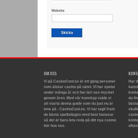
Website
OM OSS
KONT
Vi på CasinoCool.se är ett gäng personer
Har d
som älskar casino på nätet. Vi har spelat
kansk
under många år och har lärt oss mycket
konta
genom åren. Med vår kunskap valde vi
du fi
att starta denna guide som du just nu är
bästa
inne på - CasinoCool.se. Vi har tagit fram
skull
de bästa spelbolagen med bäst bonusar
casin
så det är bara leta reda på ditt nya casino
konta
här hos oss.
oftas