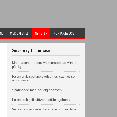
ING
MER OM SPEL
NYHETER
KONTAKTA OSS
Senaste nytt inom casino
Marknadens största välkomstbonus väntar
på dig
Få en unik spelupplevelse hos casinot som
aldrig sover
Spännande race ger dig chansen
Få en biobiljett utöver insättningsbonus
Veckans spel ger extra spänning i vardagen