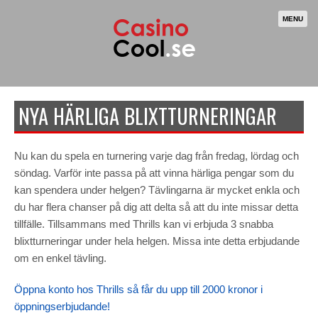
MENU
NYA HÄRLIGA BLIXTTURNERINGAR
Nu kan du spela en turnering varje dag från fredag, lördag och
söndag. Varför inte passa på att vinna härliga pengar som du
kan spendera under helgen? Tävlingarna är mycket enkla och
du har flera chanser på dig att delta så att du inte missar detta
tillfälle. Tillsammans med Thrills kan vi erbjuda 3 snabba
blixtturneringar under hela helgen. Missa inte detta erbjudande
om en enkel tävling.
Öppna konto hos Thrills så får du upp till 2000 kronor i
öppningserbjudande!