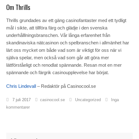
Om Thrills
Thrills grundades av ett gäng casinofantaster med ett tydligt
mål i sikte, att tillföra färg och glädje i den svenska
underhålllningsbranschen. Vår långa erfarenhet från
skandinaviska nätcasinon och spelbranschen i allmänhet har
lärt oss mycket om både vad som är viktigt för oss när vi
själva spelar, men också vad som går att göra mer
lättförståeligt och renodlat spännande. Resan mot en mer
spännande och färgrik casinoupplevelse har börjat.
Chris Lindevall
– Redaktör på Casinocool.se
7 juli 2017
casinocool.se
Uncategorized
Inga
kommentarer