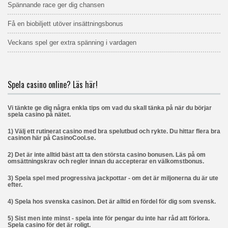
Spännande race ger dig chansen
Få en biobiljett utöver insättningsbonus
Veckans spel ger extra spänning i vardagen
Spela casino online? Läs här!
Vi tänkte ge dig några enkla tips om vad du skall tänka på när du börjar
spela casino på nätet.
1) Välj ett rutinerat casino med bra spelutbud och rykte. Du hittar flera bra
casinon här på CasinoCool.se.
2) Det är inte alltid bäst att ta den största casino bonusen. Läs på om
omsättningskrav och regler innan du accepterar en välkomstbonus.
3) Spela spel med progressiva jackpottar - om det är miljonerna du är ute
efter.
4) Spela hos svenska casinon. Det är alltid en fördel för dig som svensk.
5) Sist men inte minst - spela inte för pengar du inte har råd att förlora.
Spela casino för det är roligt.