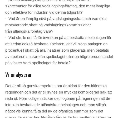
skattesatser för olika vadslagningsföretag, den mest lämpliga
och effektiva för industrin vid denna tidpunkt?
– Vad är en lämplig nivå på vadslagningsskatt och vad skall
motsvarande skatt på vadslagningskommissioner
från utländska företag vara?
– Vad skulle det få för inverkan på att beskatta spelbolagen för
att sedan också beskatta spelaren, det vill säga antingen en
procentuell skatt på alla insatser som placerats men betalats
av spelaren snarare än spelbolaget eller en högre procentandel
på vinster som spelbolaget får betala?
Vi analyserar
Det är alltså ganska mycket som är oklart för den irländska
regeringen och det är till synes en mycket komplicerad sak att
reda ut. Förmodligen sticker det i ögonen på regeringen att de
inte kan beskatta de utländska spelbolagen och man vill på
något vis kunna få ta del av de ofantliga summor som det
spelas för varje dag. Nu återstår det för kommittén att komma