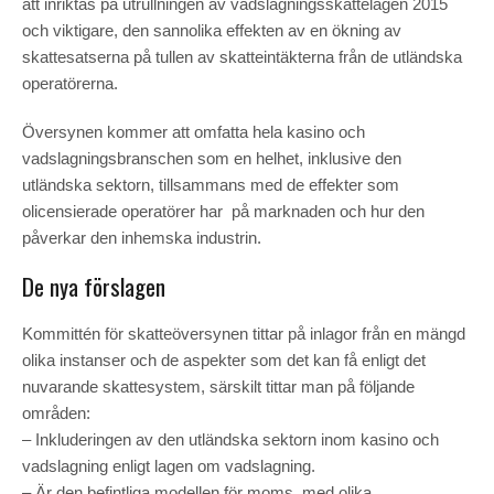
att inriktas på utrullningen av vadslagningsskattelagen 2015
och viktigare, den sannolika effekten av en ökning av
skattesatserna på tullen av skatteintäkterna från de utländska
operatörerna.
Översynen kommer att omfatta hela kasino och
vadslagningsbranschen som en helhet, inklusive den
utländska sektorn, tillsammans med de effekter som
olicensierade operatörer har på marknaden och hur den
påverkar den inhemska industrin.
De nya förslagen
Kommittén för skatteöversynen tittar på inlagor från en mängd
olika instanser och de aspekter som det kan få enligt det
nuvarande skattesystem, särskilt tittar man på följande
områden:
– Inkluderingen av den utländska sektorn inom kasino och
vadslagning enligt lagen om vadslagning.
– Är den befintliga modellen för moms, med olika