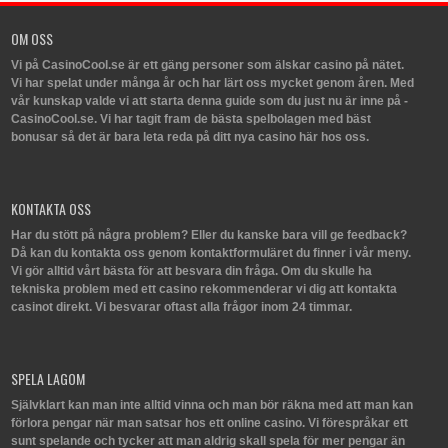
OM OSS
Vi på CasinoCool.se är ett gäng personer som älskar casino på nätet.
Vi har spelat under många år och har lärt oss mycket genom åren. Med
vår kunskap valde vi att starta denna guide som du just nu är inne på -
CasinoCool.se. Vi har tagit fram de bästa spelbolagen med bäst
bonusar så det är bara leta reda på ditt nya casino här hos oss.
KONTAKTA OSS
Har du stött på några problem? Eller du kanske bara vill ge feedback?
Då kan du kontakta oss genom kontaktformuläret du finner i vår meny.
Vi gör alltid vårt bästa för att besvara din fråga. Om du skulle ha
tekniska problem med ett casino rekommenderar vi dig att kontakta
casinot direkt. Vi besvarar oftast alla frågor inom 24 timmar.
SPELA LAGOM
Självklart kan man inte alltid vinna och man bör räkna med att man kan
förlora pengar när man satsar hos ett online casino. Vi förespråkar ett
sunt spelande och tycker att man aldrig skall spela för mer pengar än