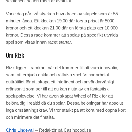
sektionen, så fort racet är avslutat.
Varje dag går två stycken huvudrace av stapeln som är 55
minuter långa. Ett klockan 19.00 där första priset är 5000
kronor och ett klockan 21.00 där en första plats ger 10.000
kronor. Dessa race kommer att spelas på specifikt utvalda
spel som visas innan racet startar.
Om Rizk
Rizk ligger i framkant när det kommer till att vara innovativ,
samt att erbjuda enkla och rättvisa spel. Vi har arbetat
outtröttligt för att skapa ett intelligent och användarvänligt
gränssnitt som ser till att du kan njuta av en fantastisk
spelupplevelse. Vi har även skapat Wheel of Rizk för att
belöna dig i realtid då du spelar. Dessa belöningar har absolut
inga omsättningskrav. Vi tror starkt på att köra med öppna kort
och minimera det finstilta.
Chris Lindevall
– Redaktör på Casinocool.se