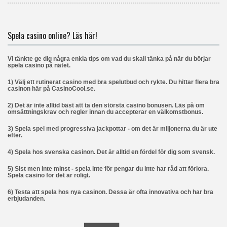
Spela casino online? Läs här!
Vi tänkte ge dig några enkla tips om vad du skall tänka på när du börjar
spela casino på nätet.
1) Välj ett rutinerat casino med bra spelutbud och rykte. Du hittar flera bra
casinon här på CasinoCool.se.
2) Det är inte alltid bäst att ta den största casino bonusen. Läs på om
omsättningskrav och regler innan du accepterar en välkomstbonus.
3) Spela spel med progressiva jackpottar - om det är miljonerna du är ute
efter.
4) Spela hos svenska casinon. Det är alltid en fördel för dig som svensk.
5) Sist men inte minst - spela inte för pengar du inte har råd att förlora.
Spela casino för det är roligt.
6) Testa att spela hos nya casinon. Dessa är ofta innovativa och har bra
erbjudanden.