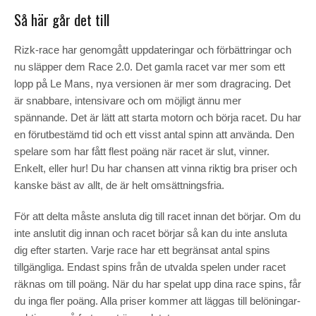
Så här går det till
Rizk-race har genomgått uppdateringar och förbättringar och
nu släpper dem Race 2.0. Det gamla racet var mer som ett
lopp på Le Mans, nya versionen är mer som dragracing. Det
är snabbare, intensivare och om möjligt ännu mer
spännande. Det är lätt att starta motorn och börja racet. Du har
en förutbestämd tid och ett visst antal spinn att använda. Den
spelare som har fått flest poäng när racet är slut, vinner.
Enkelt, eller hur! Du har chansen att vinna riktig bra priser och
kanske bäst av allt, de är helt omsättningsfria.
För att delta måste ansluta dig till racet innan det börjar. Om du
inte anslutit dig innan och racet börjar så kan du inte ansluta
dig efter starten. Varje race har ett begränsat antal spins
tillgängliga. Endast spins från de utvalda spelen under racet
räknas om till poäng. När du har spelat upp dina race spins, får
du inga fler poäng. Alla priser kommer att läggas till belöningar-