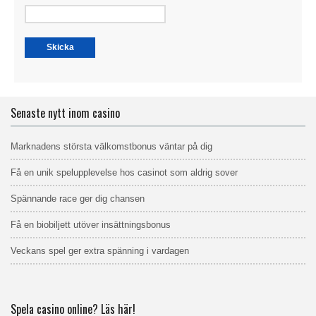
Senaste nytt inom casino
Marknadens största välkomstbonus väntar på dig
Få en unik spelupplevelse hos casinot som aldrig sover
Spännande race ger dig chansen
Få en biobiljett utöver insättningsbonus
Veckans spel ger extra spänning i vardagen
Spela casino online? Läs här!