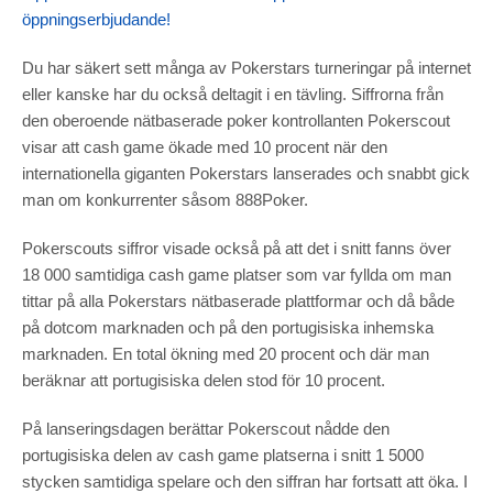
öppningserbjudande!
Du har säkert sett många av Pokerstars turneringar på internet
eller kanske har du också deltagit i en tävling. Siffrorna från
den oberoende nätbaserade poker kontrollanten Pokerscout
visar att cash game ökade med 10 procent när den
internationella giganten Pokerstars lanserades och snabbt gick
man om konkurrenter såsom 888Poker.
Pokerscouts siffror visade också på att det i snitt fanns över
18 000 samtidiga cash game platser som var fyllda om man
tittar på alla Pokerstars nätbaserade plattformar och då både
på dotcom marknaden och på den portugisiska inhemska
marknaden. En total ökning med 20 procent och där man
beräknar att portugisiska delen stod för 10 procent.
På lanseringsdagen berättar Pokerscout nådde den
portugisiska delen av cash game platserna i snitt 1 5000
stycken samtidiga spelare och den siffran har fortsatt att öka. I