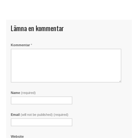
Lämna en kommentar
Kommentar
*
Name
(required)
Email
(will not be published) (required)
Website