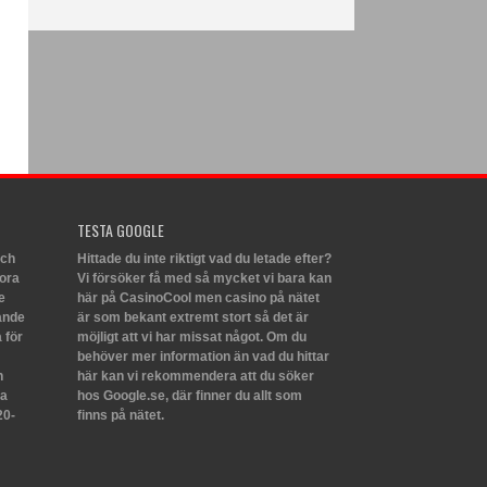
TESTA GOOGLE
och
Hittade du inte riktigt vad du letade efter?
ora
Vi försöker få med så mycket vi bara kan
e
här på CasinoCool men casino på nätet
lande
är som bekant extremt stort så det är
 för
möjligt att vi har missat något. Om du
behöver mer information än vad du hittar
n
här kan vi rekommendera att du söker
ga
hos Google.se, där finner du allt som
20-
finns på nätet.