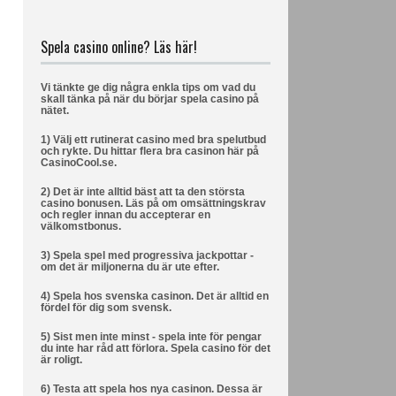
Spela casino online? Läs här!
Vi tänkte ge dig några enkla tips om vad du
skall tänka på när du börjar spela casino på
nätet.
1) Välj ett rutinerat casino med bra spelutbud
och rykte. Du hittar flera bra casinon här på
CasinoCool.se.
2) Det är inte alltid bäst att ta den största
casino bonusen. Läs på om omsättningskrav
och regler innan du accepterar en
välkomstbonus.
3) Spela spel med progressiva jackpottar -
om det är miljonerna du är ute efter.
4) Spela hos svenska casinon. Det är alltid en
fördel för dig som svensk.
5) Sist men inte minst - spela inte för pengar
du inte har råd att förlora. Spela casino för det
är roligt.
6) Testa att spela hos nya casinon. Dessa är