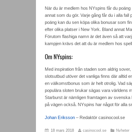
När du är medlem hos NYspins får du poäng i a
annat som du gör. Varje gång får du i alla fa
poäng kan du sen köpa olika bonusar som finn
efter olika platser i New York. Bland annat Ma
Förutom flashiga namn är det även så att varje
kampjen krävs det att du är medlem hos spel
Om NYspins:
Med inspiration från staden som aldrig sover,
slotsutbud utöver det vanliga finns där alltid
en välkomstbonus som är helt otrolig. Vad s
populära sloten brukar sägas vara världens m
Starburst är nämligen framtagen av svenska Ne
på vägen också. NYspins har något för alla s
Johan Eriksson
– Redaktör casinocool.se
18 mars 2018
casinocool.se
Nyheter