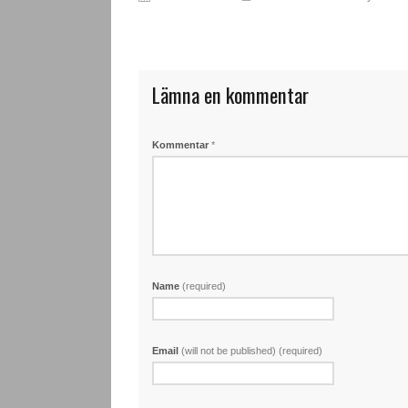
Lämna en kommentar
Kommentar
*
Name
(required)
Email
(will not be published) (required)