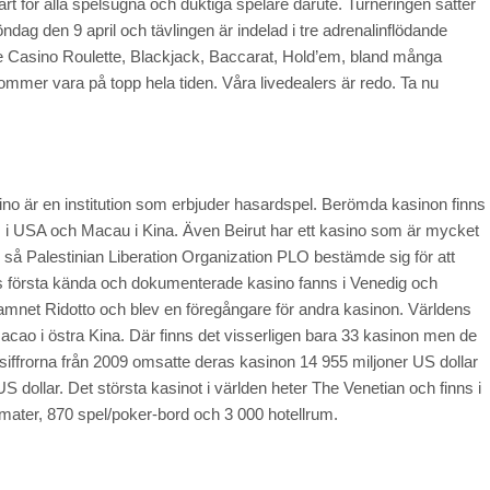
art för alla spelsugna och duktiga spelare därute. Turneringen sätter
dag den 9 april och tävlingen är indelad i tre adrenalinflödande
ve Casino Roulette, Blackjack, Baccarat, Hold’em, bland många
ommer vara på topp hela tiden. Våra livedealers är redo. Ta nu
no är en institution som erbjuder hasardspel. Berömda kasinon finns
s i USA och Macau i Kina. Även Beirut har ett kasino som är mycket
, så Palestinian Liberation Organization PLO bestämde sig för att
pas första kända och dokumenterade kasino fanns i Venedig och
amnet Ridotto och blev en föregångare för andra kasinon. Världens
acao i östra Kina. Där finns det visserligen bara 33 kasinon men de
iffrorna från 2009 omsatte deras kasinon 14 955 miljoner US dollar
dollar. Det största kasinot i världen heter The Venetian och finns i
mater, 870 spel/poker-bord och 3 000 hotellrum.