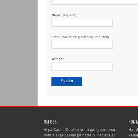
Name
(required)
Email
(will not be published) (required)
Website
OM OSS
KONT
Vi på CasinoCool.se är ett gäng personer
Har d
som älskar casino på nätet. Vi har spelat
kansk