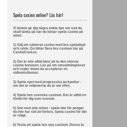
Spela casino online? Läs här!
Vi tänkte ge dig några enkla tips om vad du
skall tänka på när du börjar spela casino på
nätet.
1) Välj ett rutinerat casino med bra spelutbud
och rykte. Du hittar flera bra casinon här på
CasinoCool.se.
2) Det är inte alltid bäst att ta den största
casino bonusen. Läs på om omsättningskrav
och regler innan du accepterar en
välkomstbonus.
3) Spela spel med progressiva jackpottar -
om det är miljonerna du är ute efter.
4) Spela hos svenska casinon. Det är alltid en
fördel för dig som svensk.
5) Sist men inte minst - spela inte för pengar
du inte har råd att förlora. Spela casino för det
är roligt.
6) Testa att spela hos nya casinon. Dessa är