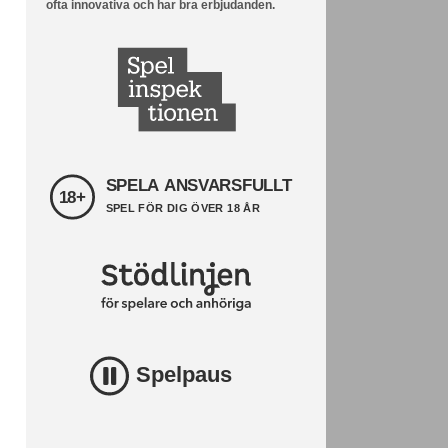
ofta innovativa och har bra erbjudanden.
SPELA ANSVARSFULLT
18+
SPEL FÖR DIG ÖVER 18 ÅR
Spelpaus