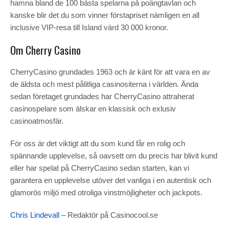
hamna bland de 100 bästa spelarna på poängtavlan och
kanske blir det du som vinner förstapriset nämligen en all
inclusive VIP-resa till Island värd 30 000 kronor.
Om Cherry Casino
CherryCasino grundades 1963 och är känt för att vara en av
de äldsta och mest pålitliga casinositerna i världen. Ända
sedan företaget grundades har CherryCasino attraherat
casinospelare som älskar en klassisk och exlusiv
casinoatmosfär.
För oss är det viktigt att du som kund får en rolig och
spännande upplevelse, så oavsett om du precis har blivit kund
eller har spelat på CherryCasino sedan starten, kan vi
garantera en upplevelse utöver det vanliga i en autentisk och
glamorös miljö med otroliga vinstmöjligheter och jackpots.
Chris Lindevall
– Redaktör på Casinocool.se