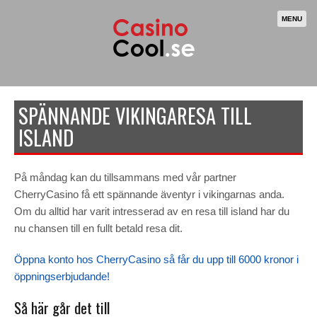
MENU
SPÄNNANDE VIKINGARESA TILL
ISLAND
På måndag kan du tillsammans med vår partner
CherryCasino få ett spännande äventyr i vikingarnas anda.
Om du alltid har varit intresserad av en resa till island har du
nu chansen till en fullt betald resa dit.
Öppna konto hos CherryCasino så får du upp till 6000 kronor i
öppningserbjudande!
Så här går det till