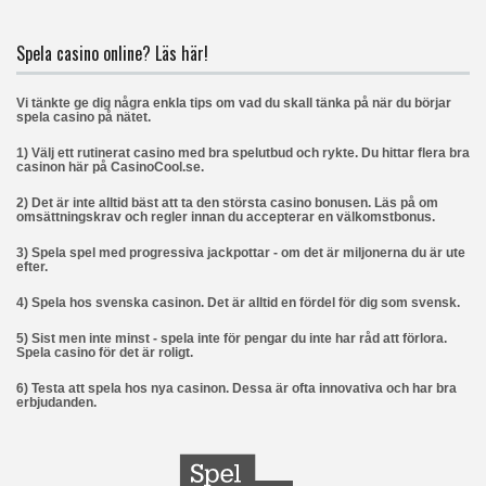
Spela casino online? Läs här!
Vi tänkte ge dig några enkla tips om vad du skall tänka på när du börjar
spela casino på nätet.
1) Välj ett rutinerat casino med bra spelutbud och rykte. Du hittar flera bra
casinon här på CasinoCool.se.
2) Det är inte alltid bäst att ta den största casino bonusen. Läs på om
omsättningskrav och regler innan du accepterar en välkomstbonus.
3) Spela spel med progressiva jackpottar - om det är miljonerna du är ute
efter.
4) Spela hos svenska casinon. Det är alltid en fördel för dig som svensk.
5) Sist men inte minst - spela inte för pengar du inte har råd att förlora.
Spela casino för det är roligt.
6) Testa att spela hos nya casinon. Dessa är ofta innovativa och har bra
erbjudanden.