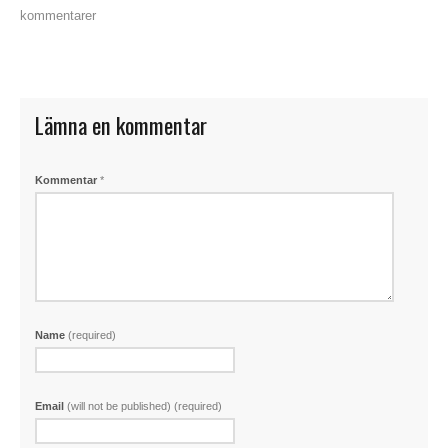
kommentarer
Lämna en kommentar
Kommentar
*
Name
(required)
Email
(will not be published) (required)