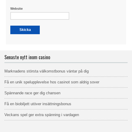
Website
Senaste nytt inom casino
Marknadens största välkomstbonus väntar på dig
Få en unik spelupplevelse hos casinot som aldrig sover
Spännande race ger dig chansen
Få en biobiljett utöver insättningsbonus
Veckans spel ger extra spänning i vardagen