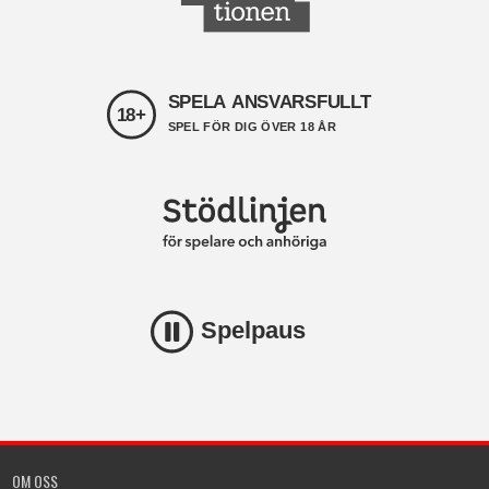
SPELA ANSVARSFULLT
18+
SPEL FÖR DIG ÖVER 18 ÅR
Spelpaus
OM OSS