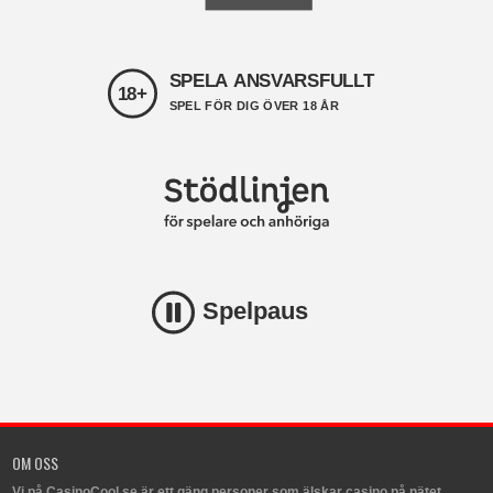
SPELA ANSVARSFULLT
18+
SPEL FÖR DIG ÖVER 18 ÅR
Spelpaus
OM OSS
Vi på CasinoCool.se är ett gäng personer som älskar casino på nätet.