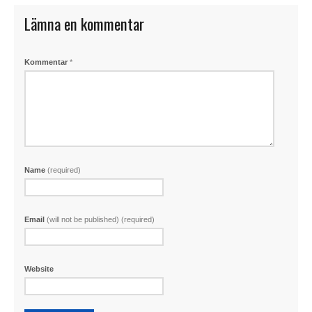
Lämna en kommentar
Kommentar
*
Name
(required)
Email
(will not be published) (required)
Website