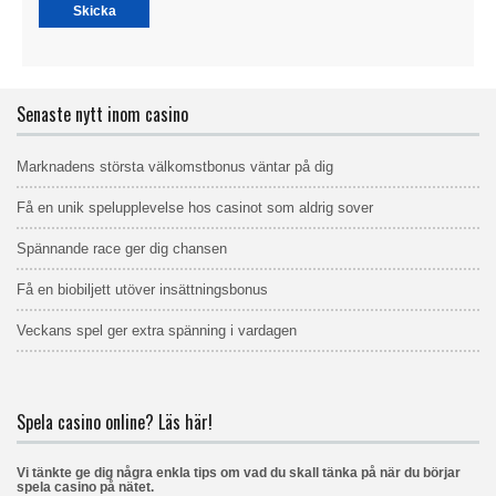
Senaste nytt inom casino
Marknadens största välkomstbonus väntar på dig
Få en unik spelupplevelse hos casinot som aldrig sover
Spännande race ger dig chansen
Få en biobiljett utöver insättningsbonus
Veckans spel ger extra spänning i vardagen
Spela casino online? Läs här!
Vi tänkte ge dig några enkla tips om vad du skall tänka på när du börjar
spela casino på nätet.