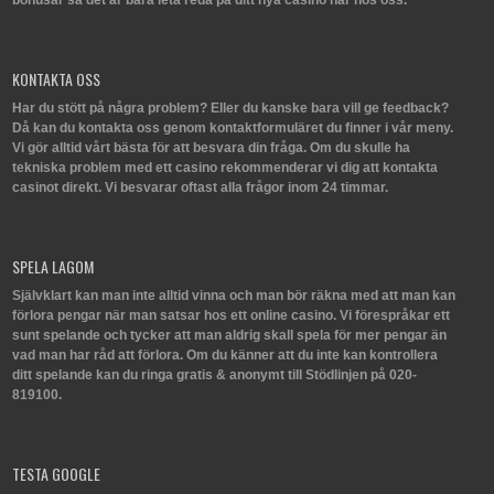
bonusar så det är bara leta reda på ditt nya casino här hos oss.
KONTAKTA OSS
Har du stött på några problem? Eller du kanske bara vill ge feedback?
Då kan du kontakta oss genom kontaktformuläret du finner i vår meny.
Vi gör alltid vårt bästa för att besvara din fråga. Om du skulle ha
tekniska problem med ett casino rekommenderar vi dig att kontakta
casinot direkt. Vi besvarar oftast alla frågor inom 24 timmar.
SPELA LAGOM
Självklart kan man inte alltid vinna och man bör räkna med att man kan
förlora pengar när man satsar hos ett online casino. Vi förespråkar ett
sunt spelande och tycker att man aldrig skall spela för mer pengar än
vad man har råd att förlora. Om du känner att du inte kan kontrollera
ditt spelande kan du ringa gratis & anonymt till Stödlinjen på 020-
819100.
TESTA GOOGLE