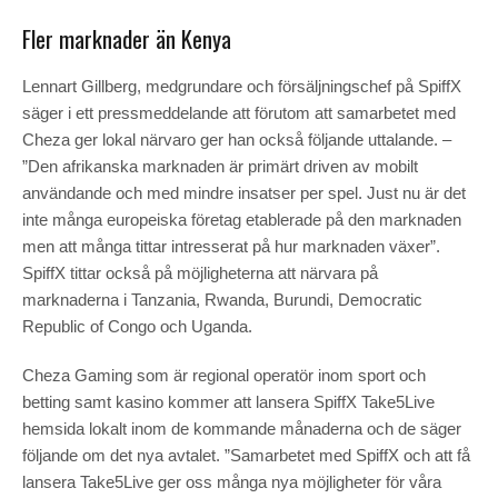
Fler marknader än Kenya
Lennart Gillberg, medgrundare och försäljningschef på SpiffX
säger i ett pressmeddelande att förutom att samarbetet med
Cheza ger lokal närvaro ger han också följande uttalande. –
”Den afrikanska marknaden är primärt driven av mobilt
användande och med mindre insatser per spel. Just nu är det
inte många europeiska företag etablerade på den marknaden
men att många tittar intresserat på hur marknaden växer”.
SpiffX tittar också på möjligheterna att närvara på
marknaderna i Tanzania, Rwanda, Burundi, Democratic
Republic of Congo och Uganda.
Cheza Gaming som är regional operatör inom sport och
betting samt kasino kommer att lansera SpiffX Take5Live
hemsida lokalt inom de kommande månaderna och de säger
följande om det nya avtalet. ”Samarbetet med SpiffX och att få
lansera Take5Live ger oss många nya möjligheter för våra