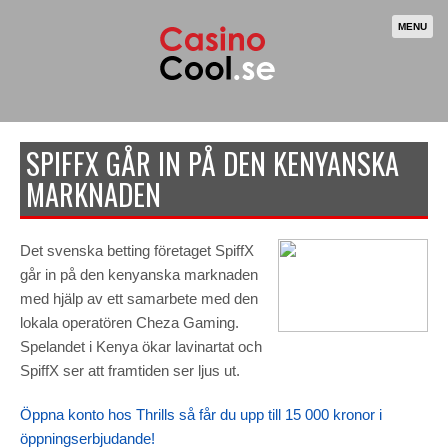
MENU
SPIFFX GÅR IN PÅ DEN KENYANSKA
MARKNADEN
Det svenska betting företaget SpiffX
går in på den kenyanska marknaden
med hjälp av ett samarbete med den
lokala operatören Cheza Gaming.
Spelandet i Kenya ökar lavinartat och
SpiffX ser att framtiden ser ljus ut.
Öppna konto hos Thrills så får du upp till 15 000 kronor i
öppningserbjudande!