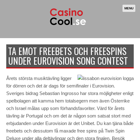
MENU
TA EMOT FREEBETS OCH FREESPINS
UNDER EUROVISION SONG CONTEST
Årets största musiktävling ligger
för dörren och det är dags för semifinaler i Eurovision.
Sveriges bidrag Sebastian Ingrosso har stora möjligheter enligt
spelbolagen att kamma hem totalsegern men även Österrike
och Israel målas upp som förhandsfavoriter. Värd för årets
tävling är Portugal och om det är någon som satsat stort med
erbjudanden under Eurovision är det Unibet. Du kan tjäna både
freebets och dessutom få maxade free spins på Twin Spin
Deluxe under alla deltävlingar och den stora finalen. Besök