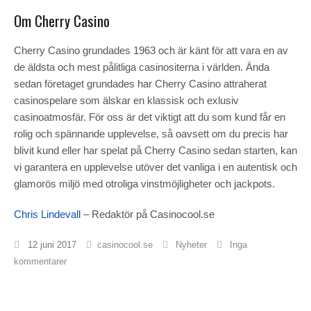
Om Cherry Casino
Cherry Casino grundades 1963 och är känt för att vara en av
de äldsta och mest pålitliga casinositerna i världen. Ända
sedan företaget grundades har Cherry Casino attraherat
casinospelare som älskar en klassisk och exlusiv
casinoatmosfär. För oss är det viktigt att du som kund får en
rolig och spännande upplevelse, så oavsett om du precis har
blivit kund eller har spelat på Cherry Casino sedan starten, kan
vi garantera en upplevelse utöver det vanliga i en autentisk och
glamorös miljö med otroliga vinstmöjligheter och jackpots.
Chris Lindevall
– Redaktör på Casinocool.se
12 juni 2017
casinocool.se
Nyheter
Inga
kommentarer