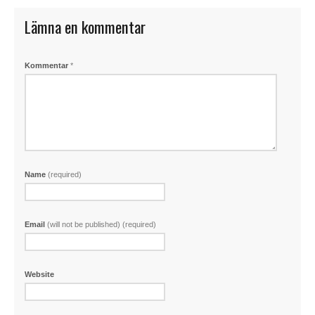
Lämna en kommentar
Kommentar
*
Name
(required)
Email
(will not be published) (required)
Website