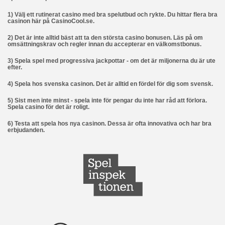
1) Välj ett rutinerat casino med bra spelutbud och rykte. Du hittar flera bra
casinon här på CasinoCool.se.
2) Det är inte alltid bäst att ta den största casino bonusen. Läs på om
omsättningskrav och regler innan du accepterar en välkomstbonus.
3) Spela spel med progressiva jackpottar - om det är miljonerna du är ute
efter.
4) Spela hos svenska casinon. Det är alltid en fördel för dig som svensk.
5) Sist men inte minst - spela inte för pengar du inte har råd att förlora.
Spela casino för det är roligt.
6) Testa att spela hos nya casinon. Dessa är ofta innovativa och har bra
erbjudanden.