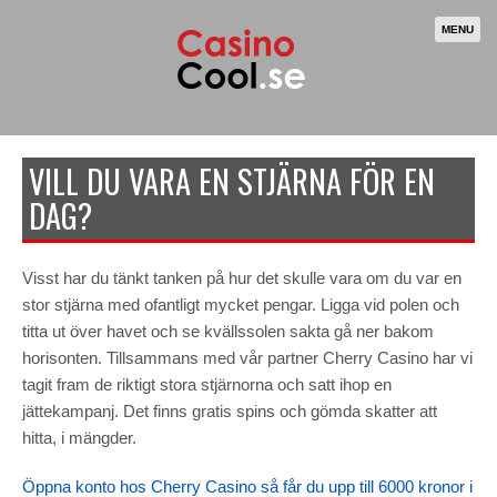
MENU
VILL DU VARA EN STJÄRNA FÖR EN
DAG?
Visst har du tänkt tanken på hur det skulle vara om du var en
stor stjärna med ofantligt mycket pengar. Ligga vid polen och
titta ut över havet och se kvällssolen sakta gå ner bakom
horisonten. Tillsammans med vår partner Cherry Casino har vi
tagit fram de riktigt stora stjärnorna och satt ihop en
jättekampanj. Det finns gratis spins och gömda skatter att
hitta, i mängder.
Öppna konto hos Cherry Casino så får du upp till 6000 kronor i