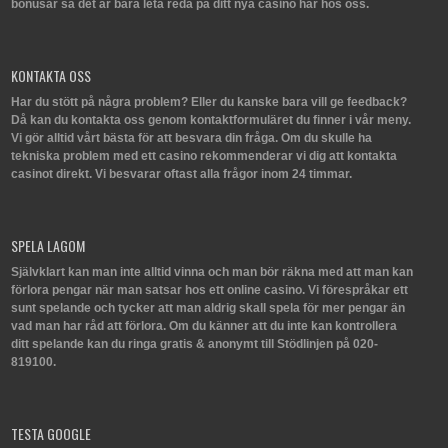
bonusar så det är bara leta reda på ditt nya casino här hos oss.
KONTAKTA OSS
Har du stött på några problem? Eller du kanske bara vill ge feedback?
Då kan du kontakta oss genom kontaktformuläret du finner i vår meny.
Vi gör alltid vårt bästa för att besvara din fråga. Om du skulle ha
tekniska problem med ett casino rekommenderar vi dig att kontakta
casinot direkt. Vi besvarar oftast alla frågor inom 24 timmar.
SPELA LAGOM
Självklart kan man inte alltid vinna och man bör räkna med att man kan
förlora pengar när man satsar hos ett online casino. Vi förespråkar ett
sunt spelande och tycker att man aldrig skall spela för mer pengar än
vad man har råd att förlora. Om du känner att du inte kan kontrollera
ditt spelande kan du ringa gratis & anonymt till Stödlinjen på 020-
819100.
TESTA GOOGLE