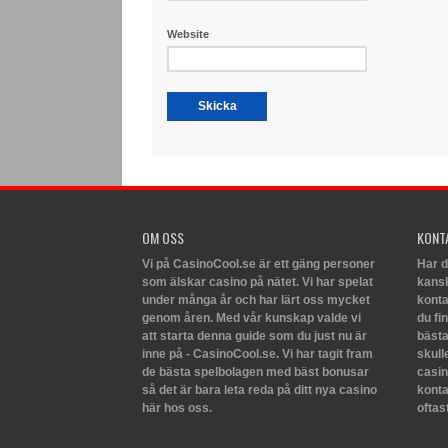
Website
OM OSS
KONT
Vi på CasinoCool.se är ett gäng personer
Har d
som älskar casino på nätet. Vi har spelat
kansk
under många år och har lärt oss mycket
konta
genom åren. Med vår kunskap valde vi
du fi
att starta denna guide som du just nu är
bästa
inne på - CasinoCool.se. Vi har tagit fram
skull
de bästa spelbolagen med bäst bonusar
casin
så det är bara leta reda på ditt nya casino
konta
här hos oss.
oftas