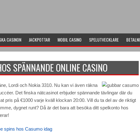
SKA CASINON
JACKPOTTAR
MOBIL CASINO
SPELUTVECKLARE
BETALN
 HOS SPÄNNANDE ONLINE CASINO
läne, Lordi och Nokia 3310. Nu kan vi även räkna
 succéer. Det finska nätcasinot erbjuder spännande tävlingar där du
t pris på €1000 varje kväll klockan 20:00. Vill du ta del av de riktigt
mme, dygnet runt? Då är det bara att besöka ditt spelkonto hos
erar!
ee spins hos Casumo idag