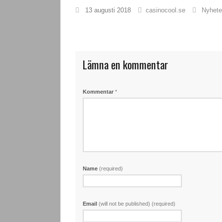
13 augusti 2018
casinocool.se
Nyhete
Lämna en kommentar
Kommentar
*
Name
(required)
Email
(will not be published) (required)