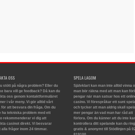
AKTA OSS
SPELA LAGOM
u stött på några problem? Eller du
Självklart kan man inte alltid vinna 
e bara vill ge feedback? Då kan du
man bör räkna med att man kan förl
kta oss genom kontaktformuläret
pengar när man satsar hos ett onlin
nner i vår meny. Vi gör alltid vårt
casino. Vi förespråkar ett sunt spe
 för att besvara din fråga. Om du
och tycker att man aldrig skall spela
e ha tekniska problem med ett
mer pengar än vad man har råd att
o rekommenderar vi dig att
förlora. Om du känner att du inte ka
kta casinot direkt. Vi besvarar
kontrollera ditt spelande kan du rin
t alla frågor inom 24 timmar.
gratis & anonymt till Stödlinjen på 0
819100.