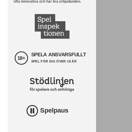
ofta innovativa och har bra erbjudanden.
SPELA ANSVARSFULLT
18+
SPEL FÖR DIG ÖVER 18 ÅR
Spelpaus