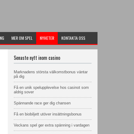
ING
MER OM SPEL
NYHETER
KONTAKTA OSS
Senaste nytt inom casino
Marknadens största välkomstbonus väntar
på dig
Få en unik spelupplevelse hos casinot som
aldrig sover
Spännande race ger dig chansen
Få en biobiljett utöver insättningsbonus
Veckans spel ger extra spänning i vardagen