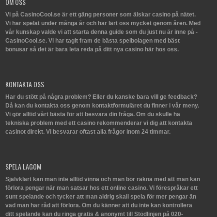
OM OSS
Vi på CasinoCool.se är ett gäng personer som älskar casino på nätet.
Vi har spelat under många år och har lärt oss mycket genom åren. Med
vår kunskap valde vi att starta denna guide som du just nu är inne på -
CasinoCool.se. Vi har tagit fram de bästa spelbolagen med bäst
bonusar så det är bara leta reda på ditt nya casino här hos oss.
KONTAKTA OSS
Har du stött på några problem? Eller du kanske bara vill ge feedback?
Då kan du kontakta oss genom kontaktformuläret du finner i vår meny.
Vi gör alltid vårt bästa för att besvara din fråga. Om du skulle ha
tekniska problem med ett casino rekommenderar vi dig att kontakta
casinot direkt. Vi besvarar oftast alla frågor inom 24 timmar.
SPELA LAGOM
Självklart kan man inte alltid vinna och man bör räkna med att man kan
förlora pengar när man satsar hos ett online casino. Vi förespråkar ett
sunt spelande och tycker att man aldrig skall spela för mer pengar än
vad man har råd att förlora. Om du känner att du inte kan kontrollera
ditt spelande kan du ringa gratis & anonymt till Stödlinjen på 020-