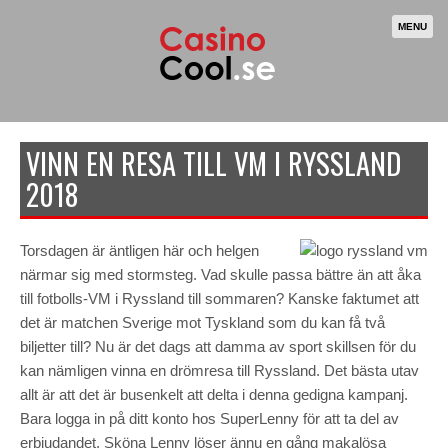
MENU
VINN EN RESA TILL VM I RYSSLAND
2018
Torsdagen är äntligen här och helgen
närmar sig med stormsteg. Vad skulle passa bättre än att åka
till fotbolls-VM i Ryssland till sommaren? Kanske faktumet att
det är matchen Sverige mot Tyskland som du kan få två
biljetter till? Nu är det dags att damma av sport skillsen för du
kan nämligen vinna en drömresa till Ryssland. Det bästa utav
allt är att det är busenkelt att delta i denna gedigna kampanj.
Bara logga in på ditt konto hos SuperLenny för att ta del av
erbjudandet. Sköna Lenny löser ännu en gång makalösa