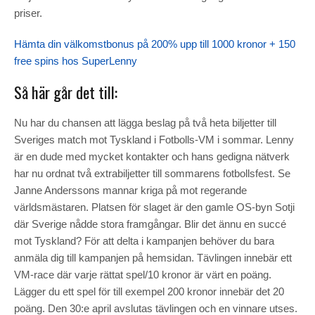
priser.
Hämta din välkomstbonus på 200% upp till 1000 kronor + 150
free spins hos SuperLenny
Så här går det till:
Nu har du chansen att lägga beslag på två heta biljetter till
Sveriges match mot Tyskland i Fotbolls-VM i sommar. Lenny
är en dude med mycket kontakter och hans gedigna nätverk
har nu ordnat två extrabiljetter till sommarens fotbollsfest. Se
Janne Anderssons mannar kriga på mot regerande
världsmästaren. Platsen för slaget är den gamle OS-byn Sotji
där Sverige nådde stora framgångar. Blir det ännu en succé
mot Tyskland? För att delta i kampanjen behöver du bara
anmäla dig till kampanjen på hemsidan. Tävlingen innebär ett
VM-race där varje rättat spel/10 kronor är värt en poäng.
Lägger du ett spel för till exempel 200 kronor innebär det 20
poäng. Den 30:e april avslutas tävlingen och en vinnare utses.